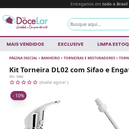
Entregamos em
todo o Brasil
MAIS VENDIDOS
EXCLUSIVE
LIMPA ESTOQ
PÁGINA INICIAL
>
BANHEIRO
>
TORNEIRAS E MISTURADORES
>
TORN
Kit Torneira DL02 com Sifao e Eng
SKU:
16942
Avalie agora!
- 10%