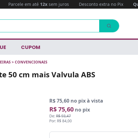
Parcele em até
12x
sem juros
Desconto extra no Pix
Qu
UE
CUPOM
EIRAS
>
CONVENCIONAIS
ate 50 cm mais Valvula ABS
R$ 75,60 no pix à vista
R$ 75,60
no pix
De:
R$ 93,47
Por: R$ 84,00