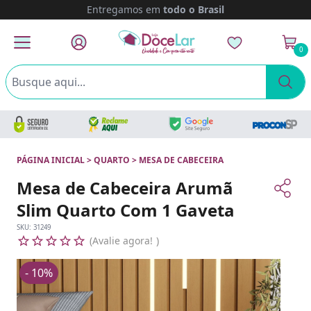
Entregamos em
todo o Brasil
0
PÁGINA INICIAL
>
QUARTO
>
MESA DE CABECEIRA
Mesa de Cabeceira Arumã
Slim Quarto Com 1 Gaveta
SKU:
31249
Avalie agora!
- 10%