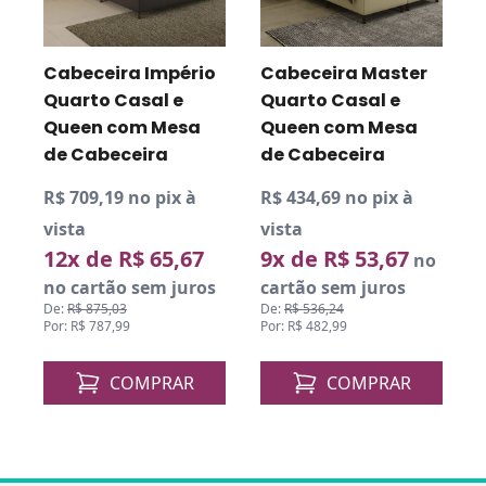
a
Cabeceira Império
Cabeceira Master
m
Quarto Casal e
Quarto Casal e
Queen com Mesa
Queen com Mesa
de Cabeceira
de Cabeceira
R$ 709,19 no pix à
R$ 434,69 no pix à
R
vista
vista
v
12x de R$ 65,67
9x de R$ 53,67
o
no
no cartão sem juros
cartão sem juros
De:
R$ 875,03
De:
R$ 536,24
D
Por: R$ 787,99
Por: R$ 482,99
P
COMPRAR
COMPRAR