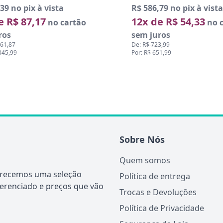
39 no pix à vista
R$ 586,79 no pix à vista
e R$ 87,17
12x de R$ 54,33
no cartão
no c
ros
sem juros
161,87
De:
R$ 723,99
.045,99
Por: R$ 651,99
Sobre Nós
Quem somos
ferecemos uma seleção
Política de entrega
ferenciado e preços que vão
Trocas e Devoluções
Política de Privacidade