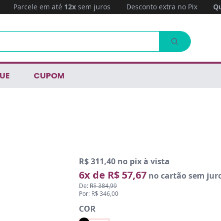
Parcele em até
12x
sem juros
Desconto extra no Pix
Qu
UE
CUPOM
R$ 311,40 no pix à vista
6x de R$ 57,67
no cartão sem jur
De:
R$ 384,99
Por: R$ 346,00
COR