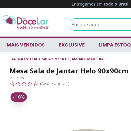
Entregamos em
todo o Brasil
MAIS VENDIDOS
EXCLUSIVE
LIMPA ESTOQ
PÁGINA INICIAL
>
SALA
>
MESA DE JANTAR
>
MADEIRA
Mesa Sala de Jantar Helo 90x90cm
SKU:
24748
Avalie agora!
- 10%