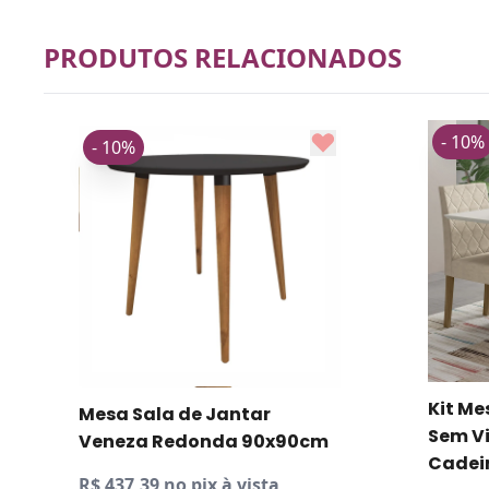
PRODUTOS RELACIONADOS
- 10%
- 10%
Kit Me
Mesa Sala de Jantar
Sem Vi
Veneza Redonda 90x90cm
Cadei
R$ 437,39 no pix à vista