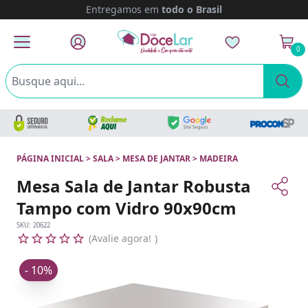
Entregamos em
todo o Brasil
0
PÁGINA INICIAL
>
SALA
>
MESA DE JANTAR
>
MADEIRA
Mesa Sala de Jantar Robusta
Tampo com Vidro 90x90cm
SKU:
20622
Avalie agora!
- 10%