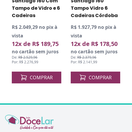
Santiago 160 Com
Santiago 160
Tampo de Vidro e 6
Tampo Vidro 6
Cadeiras
Cadeiras Córdoba
R$ 2.049,29 no pix à
R$ 1.927,79 no pix à
R
vista
vista
v
12x de R$ 189,75
12x de R$ 178,50
no cartão sem juros
no cartão sem juros
De:
R$ 2.529,96
De:
R$ 2.379,96
D
Por: R$ 2.276,99
Por: R$ 2.141,99
P
COMPRAR
COMPRAR