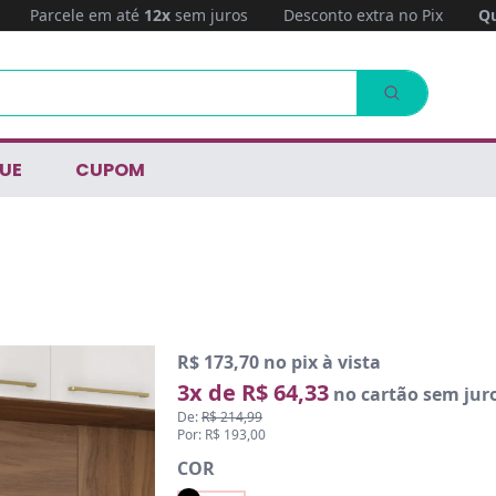
Parcele em até
12x
sem juros
Desconto extra no Pix
Qu
UE
CUPOM
R$ 173,70 no pix à vista
3x de R$ 64,33
no cartão sem jur
De:
R$ 214,99
Por: R$ 193,00
COR