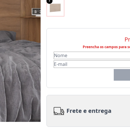
x
P
Preencha os campos para se
Frete e entrega