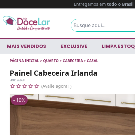
Entregamos em
todo o Brasil
MAIS VENDIDOS
EXCLUSIVE
LIMPA ESTOQ
PÁGINA INICIAL
>
QUARTO
>
CABECEIRA
>
CASAL
Painel Cabeceira Irlanda
SKU:
26868
Avalie agora!
- 10%