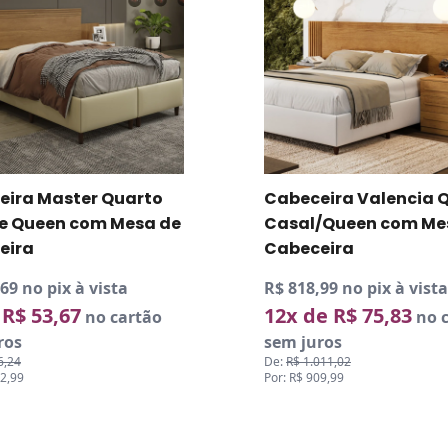
eira Master Quarto
Cabeceira Valencia 
 e Queen com Mesa de
Casal/Queen com Me
eira
Cabeceira
69 no pix à vista
R$ 818,99 no pix à vista
 R$ 53,67
12x de R$ 75,83
no cartão
no c
ros
sem juros
6,24
De:
R$ 1.011,02
82,99
Por: R$ 909,99