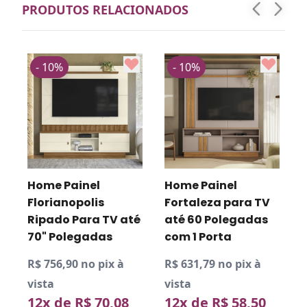
PRODUTOS RELACIONADOS
- 10%
- 10%
R
v
Home Painel
Home Painel
Florianopolis
Fortaleza para TV
Ripado Para TV até
até 60 Polegadas
D
P
70" Polegadas
com 1 Porta
R$ 756,90 no pix à
R$ 631,79 no pix à
vista
vista
12x de R$ 70,08
12x de R$ 58,50