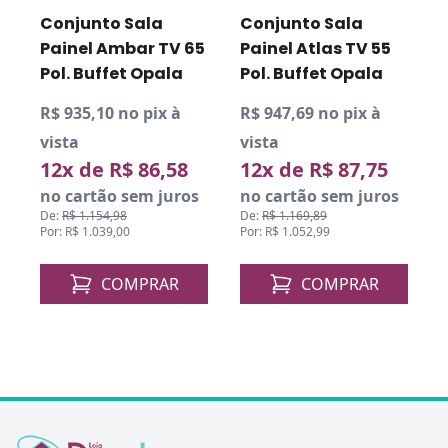
V
Conjunto Sala
Conjunto Sala
s
Painel Ambar TV 65
Painel Atlas TV 55
Pol. Buffet Opala
Pol. Buffet Opala
R$ 935,10 no pix à
R$ 947,69 no pix à
R
vista
vista
12x de R$ 86,58
12x de R$ 87,75
v
o
no cartão sem juros
no cartão sem juros
De:
R$ 1.154,98
De:
R$ 1.169,89
Por: R$ 1.039,00
Por: R$ 1.052,99
D
P
COMPRAR
COMPRAR