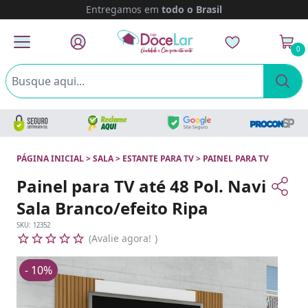
Entregamos em
todo o Brasil
0
PÁGINA INICIAL
>
SALA
>
ESTANTE PARA TV
>
PAINEL PARA TV
Painel para TV até 48 Pol. Navi
Sala Branco/efeito Ripa
SKU:
12352
Avalie agora!
- 10%