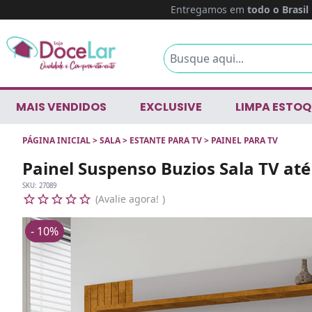
Entregamos em
todo o Brasil
MAIS VENDIDOS
EXCLUSIVE
LIMPA ESTOQ
PÁGINA INICIAL
>
SALA
>
ESTANTE PARA TV
>
PAINEL PARA TV
Painel Suspenso Buzios Sala TV at
SKU:
27089
Avalie agora!
- 10%