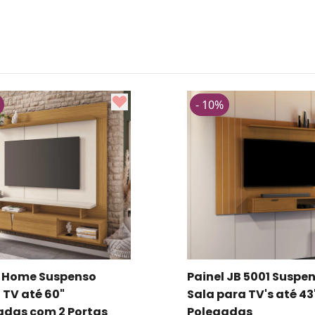
- 10%
l Home Suspenso
Painel JB 5001 Suspe
 TV até 60"
Sala para TV's até 43
adas com 2 Portas
Polegadas