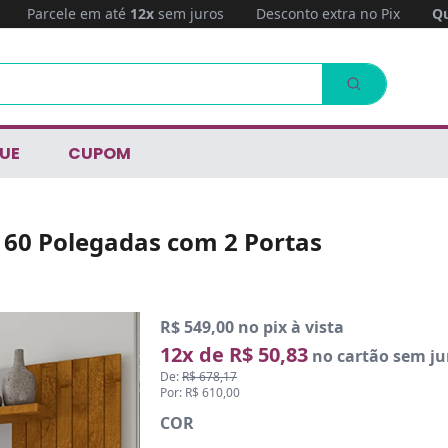
Parcele em até
12x
sem juros
Desconto extra no Pix
Qu
UE
CUPOM
é 60 Polegadas com 2 Portas
R$ 549,00 no pix à vista
12x de R$ 50,83
no cartão sem ju
De:
R$ 678,17
Por: R$ 610,00
COR