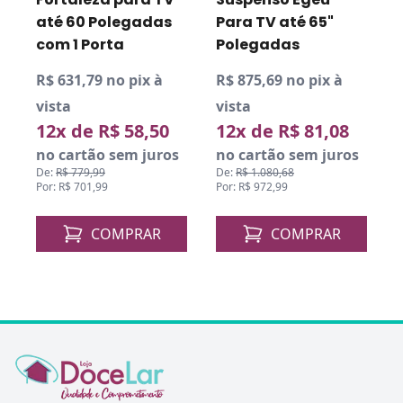
até 60 Polegadas
Para TV até 65"
com 1 Porta
Polegadas
R$ 631,79 no pix à
R$ 875,69 no pix à
R
vista
vista
v
12x de R$ 58,50
12x de R$ 81,08
no cartão sem juros
no cartão sem juros
De:
R$ 779,99
De:
R$ 1.080,68
D
Por: R$ 701,99
Por: R$ 972,99
P
COMPRAR
COMPRAR