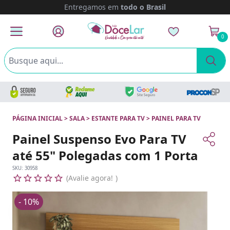
Entregamos em
todo o Brasil
0
PÁGINA INICIAL
>
SALA
>
ESTANTE PARA TV
>
PAINEL PARA TV
Painel Suspenso Evo Para TV
até 55" Polegadas com 1 Porta
SKU:
30958
Avalie agora!
- 10%