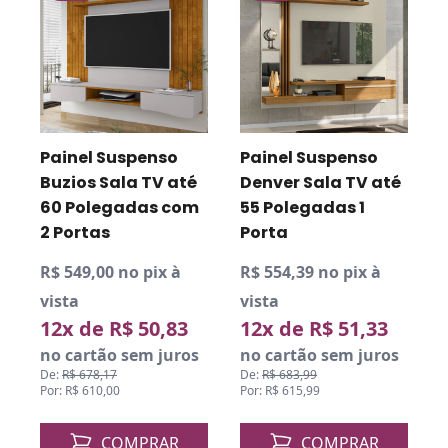
Painel Suspenso
Painel Suspenso
Buzios Sala TV até
Denver Sala TV até
60 Polegadas com
55 Polegadas 1
2 Portas
Porta
R$ 549,00 no pix à
R$ 554,39 no pix à
R
vista
vista
v
12x de R$ 50,83
12x de R$ 51,33
o
no cartão sem juros
no cartão sem juros
De:
R$ 678,17
De:
R$ 683,99
D
Por: R$ 610,00
Por: R$ 615,99
P
COMPRAR
COMPRAR