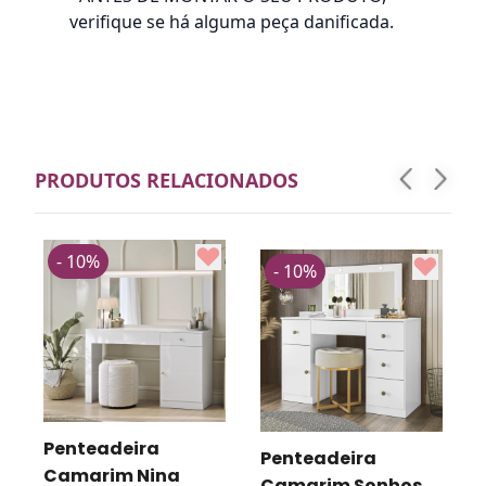
verifique se há alguma peça danificada.
PRODUTOS RELACIONADOS
- 10%
- 10%
R
v
Penteadeira
Penteadeira
Camarim Nina
Camarim Sonhos
D