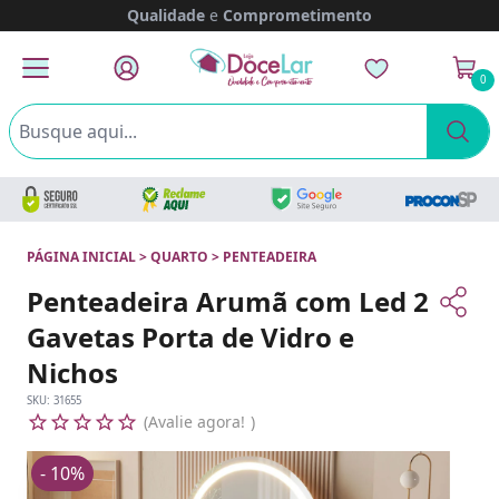
Qualidade
e
Comprometimento
0
PÁGINA INICIAL
>
QUARTO
>
PENTEADEIRA
Penteadeira Arumã com Led 2
Gavetas Porta de Vidro e
Nichos
SKU:
31655
Avalie agora!
- 10%