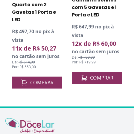
Quarto com 2
P
com 5 Gavetas e 1
Gavetas 1 Porta e
Porta e LED
LED
R$ 647,99 no pix à
R$ 497,70 no pix à
vista
vista
12x de R$ 60,00
11x de R$ 50,27
no cartão sem juros
no cartão sem juros
De:
R$ 799,99
Por: R$ 719,99
De:
R$ 614,99
Por: R$ 553,00
COMPRAR
COMPRAR