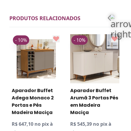
PRODUTOS RELACIONADOS
- 10%
- 10%
R
v
Aparador Buffet
Aparador Buffet
Adega Monaco 2
Arumã 3 Portas Pés
o
Portas e Pés
em Madeira
D
P
Madeira Maciça
Maciça
R$ 647,10 no pix à
R$ 545,39 no pix à