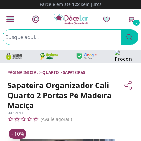
Parcele em até
12x
sem juros
0
PÁGINA INICIAL
>
QUARTO
>
SAPATEIRAS
Sapateira Organizador Cali
Quarto 2 Portas Pé Madeira
Maciça
SKU:
21311
Avalie agora!
- 10%