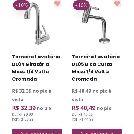
- 10%
- 10%
Torneira Lavatório
Torneira Lavatório
DL04 Giratória
DL05 Bica Curta
Mesa 1/4 Volta
Mesa 1/4 Volta
Cromada
Cromada
R$ 32,39 no pix à
R$ 40,49 no pix à
R
vista
vista
v
R$ 32,39
R$ 40,49
no pix
no pix
De:
R$ 39,99
De:
R$ 49,99
D
Por: R$ 35,99
Por: R$ 44,99
P